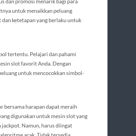
s dan promosi menarik bagi para
utnya untuk menaikkan peluang
 dan ketetapan yang berlaku untuk
l tertentu. Pelajari dan pahami
esin slot favorit Anda. Dengan
peluang untuk mencocokkan simbol-
or bersama harapan dapat meraih
 yang digunakan untuk mesin slot yang
jackpot. Namun, harus diingat
lgoritme acak. Tidak tersedia