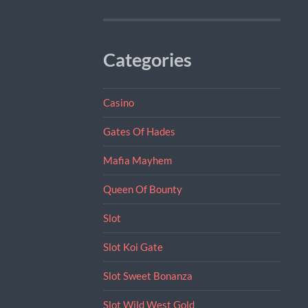
Categories
Casino
Gates Of Hades
Mafia Mayhem
Queen Of Bounty
Slot
Slot Koi Gate
Slot Sweet Bonanza
Slot Wild West Gold