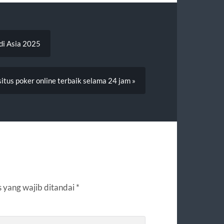
 di Asia 2025
 situs poker online terbaik selama 24 jam »
 yang wajib ditandai
*