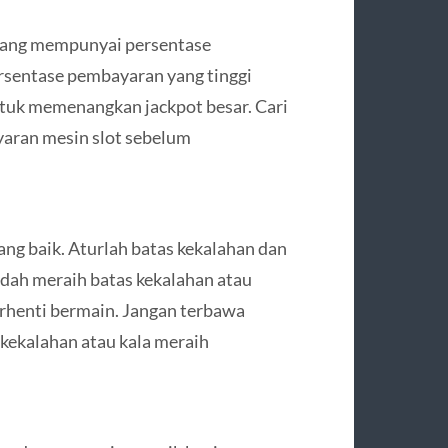
 yang mempunyai persentase
rsentase pembayaran yang tinggi
tuk memenangkan jackpot besar. Cari
yaran mesin slot sebelum
ng baik. Aturlah batas kekalahan dan
udah meraih batas kekalahan atau
rhenti bermain. Jangan terbawa
kekalahan atau kala meraih