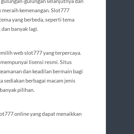
 gulungan-gulungan selanjutnya dan
k meraih kemenangan. Slot777
ema yang berbeda, seperti tema
 dan banyak lagi.
milih web slot777 yang terpercaya.
mempunyai lisensi resmi. Situs
keamanan dan keadilan bermain bagi
uga sediakan berbagai macam jenis
anyak pilihan.
 slot777 online yang dapat menaikkan