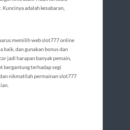
. Kuncinya adalah kesabaran,
harus memilih web slot777 online
ma baik, dan gunakan bonus dan
or jadi harapan banyak pemain,
ot bergantung terhadap segi
 dan nikmatilah permainan slot777
ian.