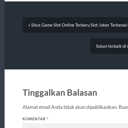
« Situs Game Slot Online Terbaru Slot Joker Terkenal
Solusi terbaik di
Tinggalkan Balasan
Alamat email Anda tidak akan dipublikasikan.
Ruas
KOMENTAR
*