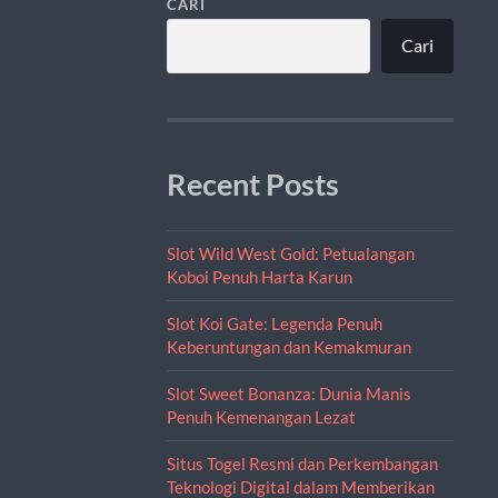
CARI
Cari
Recent Posts
Slot Wild West Gold: Petualangan
Koboi Penuh Harta Karun
Slot Koi Gate: Legenda Penuh
Keberuntungan dan Kemakmuran
Slot Sweet Bonanza: Dunia Manis
Penuh Kemenangan Lezat
Situs Togel Resmi dan Perkembangan
Teknologi Digital dalam Memberikan