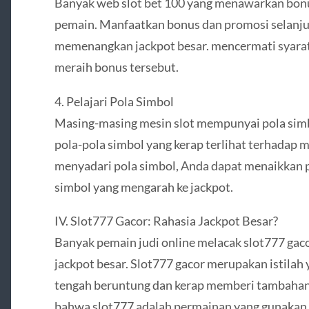
Banyak web slot bet 100 yang menawarkan bonu
pemain. Manfaatkan bonus dan promosi selanj
memenangkan jackpot besar. mencermati syarat
meraih bonus tersebut.
4. Pelajari Pola Simbol
Masing-masing mesin slot mempunyai pola simbo
pola-pola simbol yang kerap terlihat terhadap m
menyadari pola simbol, Anda dapat menaikkan 
simbol yang mengarah ke jackpot.
IV. Slot777 Gacor: Rahasia Jackpot Besar?
Banyak pemain judi online melacak slot777 gac
jackpot besar. Slot777 gacor merupakan istilah
tengah beruntung dan kerap memberi tambahan 
bahwa slot777 adalah permainan yang gunakan a