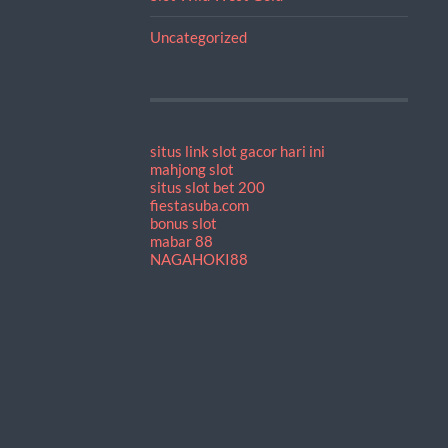
Uncategorized
situs link slot gacor hari ini
mahjong slot
situs slot bet 200
fiestasuba.com
bonus slot
mabar 88
NAGAHOKI88