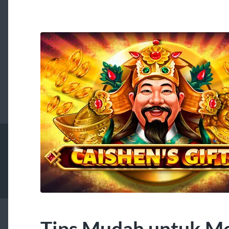
Tips Mudah untuk Me